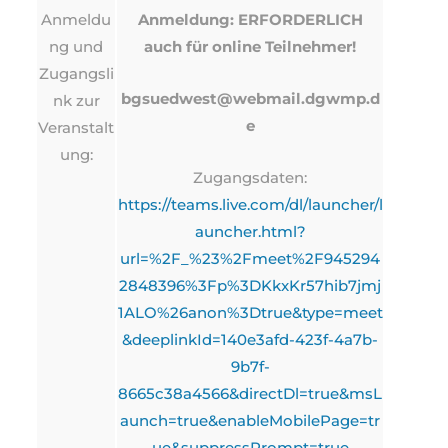
Anmeldu
Anmeldung: ERFORDERLICH
ng und
auch für online Teilnehmer!
Zugangsli
bgsuedwest@webmail.dgwmp.d
nk zur
e
Veranstalt
ung:
Zugangsdaten:
https://teams.live.com/dl/launcher/l
auncher.html?
url=%2F_%23%2Fmeet%2F945294
2848396%3Fp%3DKkxKr57hib7jmj
1ALO%26anon%3Dtrue&type=meet
&deeplinkId=140e3afd-423f-4a7b-
9b7f-
8665c38a4566&directDl=true&msL
aunch=true&enableMobilePage=tr
ue&suppressPrompt=true