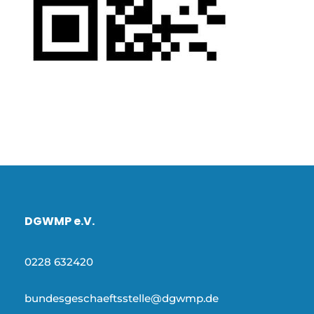
DGWMP e.V.
0228 632420
bundesgeschaeftsstelle@dgwmp.de