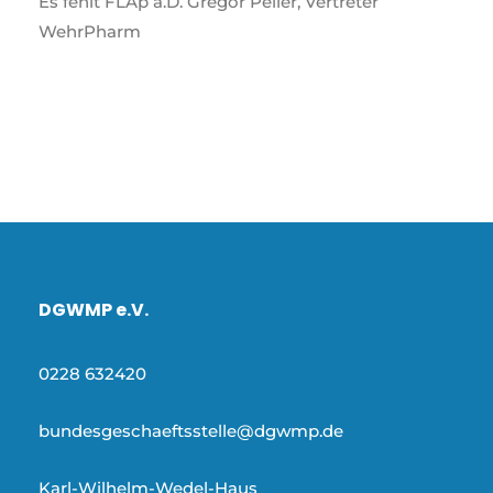
Es fehlt FLAp a.D. Gregor Peller, Vertreter
WehrPharm
DGWMP e.V.
0228 632420
bundesgeschaeftsstelle@dgwmp.de
Karl-Wilhelm-Wedel-Haus