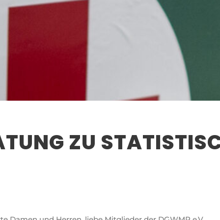
ATUNG ZU STATISTIS
te Damen und Herren, liebe Mitglieder der DGWMP e.V.,